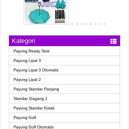
Kategori
Payung Ready Stok
Payung Lipat 3
Payung Lipat 3 Otomatis
Payung Lipat 2
Payung Standar Panjang
Standar Gagang J
Payung Standar Kotak
Payung Golf
Payung Golf Otomatis