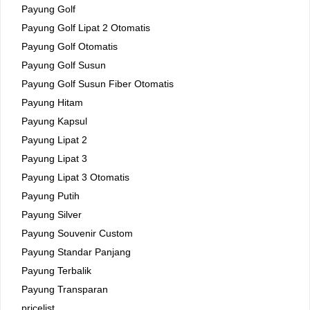
Payung Golf
Payung Golf Lipat 2 Otomatis
Payung Golf Otomatis
Payung Golf Susun
Payung Golf Susun Fiber Otomatis
Payung Hitam
Payung Kapsul
Payung Lipat 2
Payung Lipat 3
Payung Lipat 3 Otomatis
Payung Putih
Payung Silver
Payung Souvenir Custom
Payung Standar Panjang
Payung Terbalik
Payung Transparan
pricelist