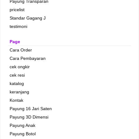
Payung Transparan
pricelist
Standar Gagang J
testimoni
Page
Cara Order
Cara Pembayaran
cek ongkir
cek resi
katalog
keranjang
Kontak
Payung 16 Jari Saten
Payung 3D Dimensi
Payung Anak
Payung Botol