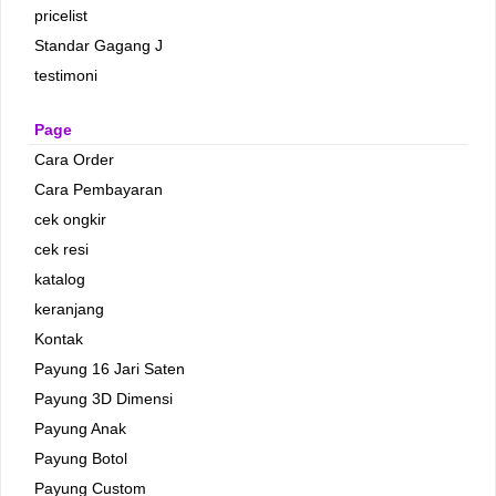
pricelist
Standar Gagang J
testimoni
Page
Cara Order
Cara Pembayaran
cek ongkir
cek resi
katalog
keranjang
Kontak
Payung 16 Jari Saten
Payung 3D Dimensi
Payung Anak
Payung Botol
Payung Custom