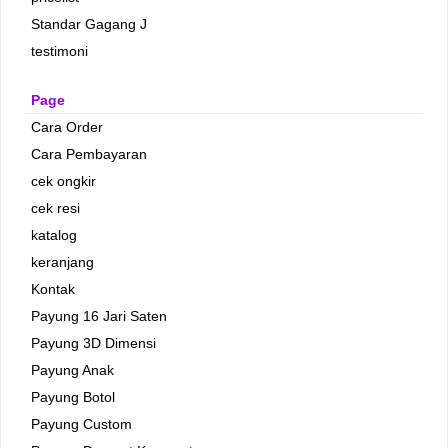
Standar Gagang J
testimoni
Page
Cara Order
Cara Pembayaran
cek ongkir
cek resi
katalog
keranjang
Kontak
Payung 16 Jari Saten
Payung 3D Dimensi
Payung Anak
Payung Botol
Payung Custom