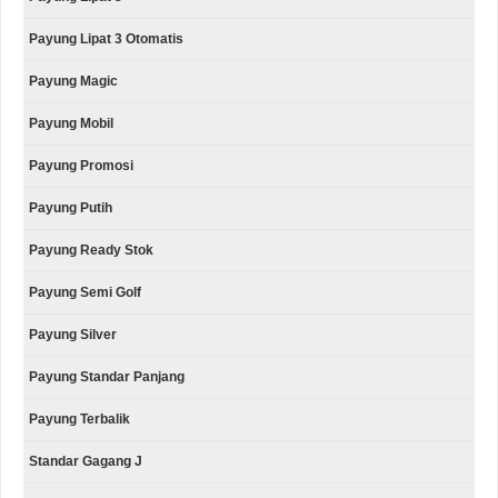
Payung Lipat 3 Otomatis
Payung Magic
Payung Mobil
Payung Promosi
Payung Putih
Payung Ready Stok
Payung Semi Golf
Payung Silver
Payung Standar Panjang
Payung Terbalik
Standar Gagang J