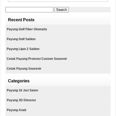
Search
for:
Recent Posts
Payung Golf Fiber Otomatis
Payung Golf Sablon
Payung Lipat 2 Sablon
Cetak Payung Promosi Custom Souvenir
Cetak Payung Souvenir
Categories
Payung 16 Jari Saten
Payung 3D Dimensi
Payung Anak