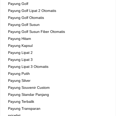
Payung Golf
Payung Golf Lipat 2 Otomatis
Payung Golf Otomatis
Payung Golf Susun
Payung Golf Susun Fiber Otomatis
Payung Hitam
Payung Kapsul
Payung Lipat 2
Payung Lipat 3
Payung Lipat 3 Otomatis
Payung Putih
Payung Silver
Payung Souvenir Custom
Payung Standar Panjang
Payung Terbalik
Payung Transparan
pricelist