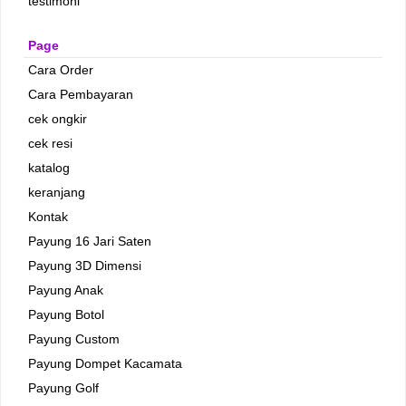
testimoni
Page
Cara Order
Cara Pembayaran
cek ongkir
cek resi
katalog
keranjang
Kontak
Payung 16 Jari Saten
Payung 3D Dimensi
Payung Anak
Payung Botol
Payung Custom
Payung Dompet Kacamata
Payung Golf