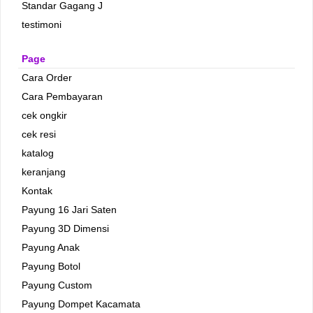
Standar Gagang J
testimoni
Page
Cara Order
Cara Pembayaran
cek ongkir
cek resi
katalog
keranjang
Kontak
Payung 16 Jari Saten
Payung 3D Dimensi
Payung Anak
Payung Botol
Payung Custom
Payung Dompet Kacamata