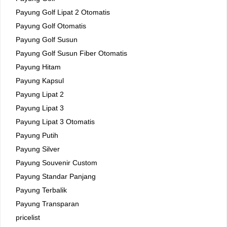
Payung Golf Lipat 2 Otomatis
Payung Golf Otomatis
Payung Golf Susun
Payung Golf Susun Fiber Otomatis
Payung Hitam
Payung Kapsul
Payung Lipat 2
Payung Lipat 3
Payung Lipat 3 Otomatis
Payung Putih
Payung Silver
Payung Souvenir Custom
Payung Standar Panjang
Payung Terbalik
Payung Transparan
pricelist