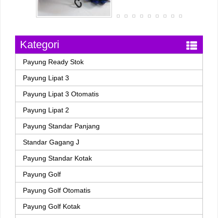
Kategori
Payung Ready Stok
Payung Lipat 3
Payung Lipat 3 Otomatis
Payung Lipat 2
Payung Standar Panjang
Standar Gagang J
Payung Standar Kotak
Payung Golf
Payung Golf Otomatis
Payung Golf Kotak