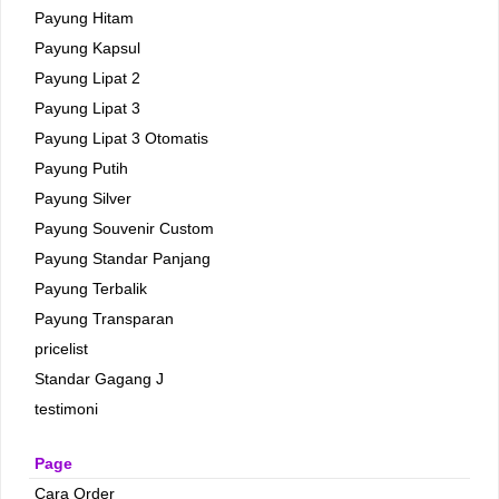
Payung Hitam
Payung Kapsul
Payung Lipat 2
Payung Lipat 3
Payung Lipat 3 Otomatis
Payung Putih
Payung Silver
Payung Souvenir Custom
Payung Standar Panjang
Payung Terbalik
Payung Transparan
pricelist
Standar Gagang J
testimoni
Page
Cara Order