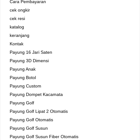
Cara Pembayaran
cek ongkir
cek resi
katalog
keranjang
Kontak
Payung 16 Jari Saten
Payung 3D Dimensi
Payung Anak
Payung Botol
Payung Custom
Payung Dompet Kacamata
Payung Golf
Payung Golf Lipat 2 Otomatis
Payung Golf Otomatis
Payung Golf Susun
Payung Golf Susun Fiber Otomatis