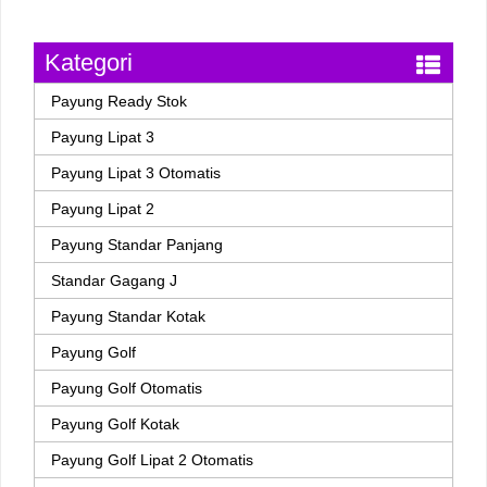
Kategori
Payung Ready Stok
Payung Lipat 3
Payung Lipat 3 Otomatis
Payung Lipat 2
Payung Standar Panjang
Standar Gagang J
Payung Standar Kotak
Payung Golf
Payung Golf Otomatis
Payung Golf Kotak
Payung Golf Lipat 2 Otomatis