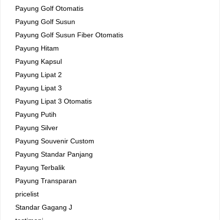
Payung Golf Otomatis
Payung Golf Susun
Payung Golf Susun Fiber Otomatis
Payung Hitam
Payung Kapsul
Payung Lipat 2
Payung Lipat 3
Payung Lipat 3 Otomatis
Payung Putih
Payung Silver
Payung Souvenir Custom
Payung Standar Panjang
Payung Terbalik
Payung Transparan
pricelist
Standar Gagang J