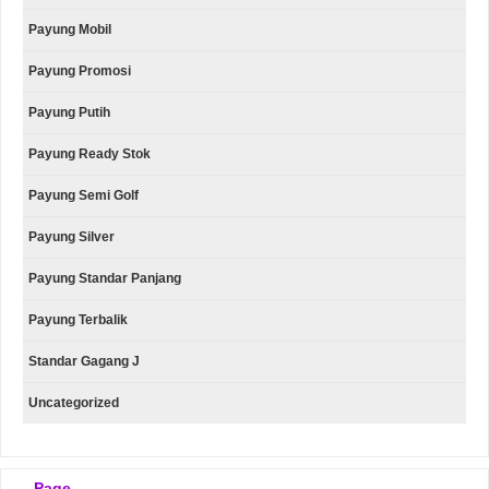
Payung Mobil
Payung Promosi
Payung Putih
Payung Ready Stok
Payung Semi Golf
Payung Silver
Payung Standar Panjang
Payung Terbalik
Standar Gagang J
Uncategorized
Page