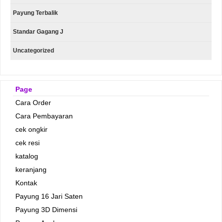
Payung Terbalik
Standar Gagang J
Uncategorized
Page
Cara Order
Cara Pembayaran
cek ongkir
cek resi
katalog
keranjang
Kontak
Payung 16 Jari Saten
Payung 3D Dimensi