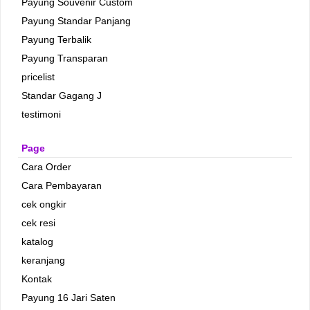
Payung Souvenir Custom
Payung Standar Panjang
Payung Terbalik
Payung Transparan
pricelist
Standar Gagang J
testimoni
Page
Cara Order
Cara Pembayaran
cek ongkir
cek resi
katalog
keranjang
Kontak
Payung 16 Jari Saten