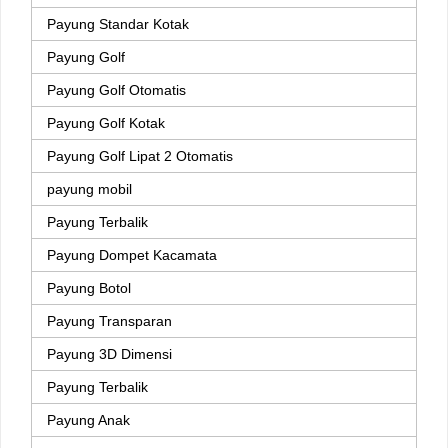
Payung Standar Kotak
Payung Golf
Payung Golf Otomatis
Payung Golf Kotak
Payung Golf Lipat 2 Otomatis
payung mobil
Payung Terbalik
Payung Dompet Kacamata
Payung Botol
Payung Transparan
Payung 3D Dimensi
Payung Terbalik
Payung Anak