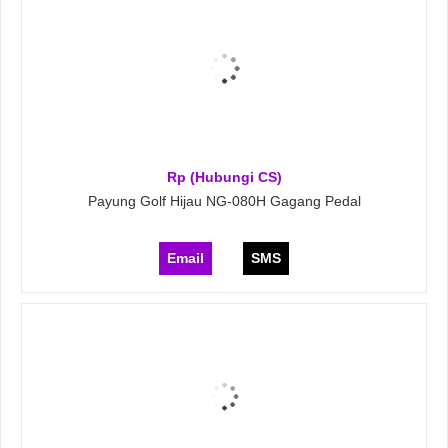
Rp (Hubungi CS)
Payung Golf Hijau NG-080H Gagang Pedal
Email
SMS