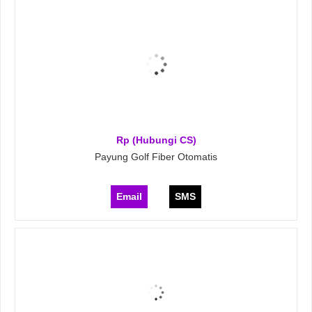
Rp (Hubungi CS)
Payung Golf Fiber Otomatis
Email
SMS