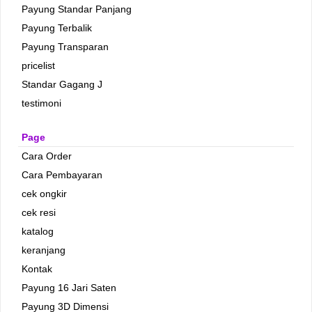
Payung Standar Panjang
Payung Terbalik
Payung Transparan
pricelist
Standar Gagang J
testimoni
Page
Cara Order
Cara Pembayaran
cek ongkir
cek resi
katalog
keranjang
Kontak
Payung 16 Jari Saten
Payung 3D Dimensi