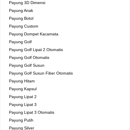
Payung 3D Dimensi
Payung Anak
Payung Botol
Payung Custom
Payung Dompet Kacamata
Payung Golf
Payung Golf Lipat 2 Otomatis
Payung Golf Otomatis
Payung Golf Susun
Payung Golf Susun Fiber Otomatis
Payung Hitam
Payung Kapsul
Payung Lipat 2
Payung Lipat 3
Payung Lipat 3 Otomatis
Payung Putih
Payung Silver