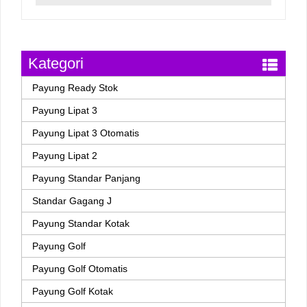
Kategori
Payung Ready Stok
Payung Lipat 3
Payung Lipat 3 Otomatis
Payung Lipat 2
Payung Standar Panjang
Standar Gagang J
Payung Standar Kotak
Payung Golf
Payung Golf Otomatis
Payung Golf Kotak