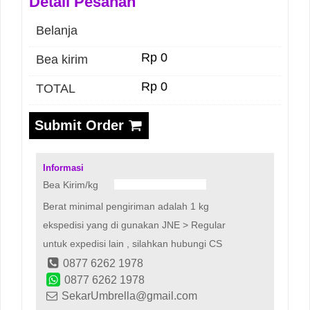
Detail Pesanan
Belanja
Bea kirim
TOTAL
Submit Order
Informasi
Bea Kirim/kg
Berat minimal pengiriman adalah 1 kg
ekspedisi yang di gunakan JNE > Regular
untuk expedisi lain , silahkan hubungi CS
0877 6262 1978
0877 6262 1978
SekarUmbrella@gmail.com