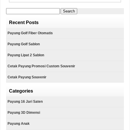
Search
for:
Recent Posts
Payung Golf Fiber Otomatis
Payung Golf Sablon
Payung Lipat 2 Sablon
Cetak Payung Promosi Custom Souvenir
Cetak Payung Souvenir
Categories
Payung 16 Jari Saten
Payung 3D Dimensi
Payung Anak