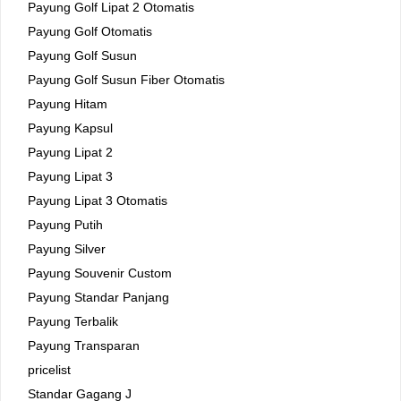
Payung Golf Lipat 2 Otomatis
Payung Golf Otomatis
Payung Golf Susun
Payung Golf Susun Fiber Otomatis
Payung Hitam
Payung Kapsul
Payung Lipat 2
Payung Lipat 3
Payung Lipat 3 Otomatis
Payung Putih
Payung Silver
Payung Souvenir Custom
Payung Standar Panjang
Payung Terbalik
Payung Transparan
pricelist
Standar Gagang J