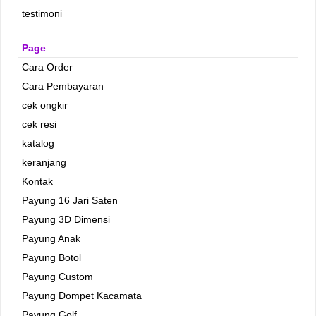
testimoni
Page
Cara Order
Cara Pembayaran
cek ongkir
cek resi
katalog
keranjang
Kontak
Payung 16 Jari Saten
Payung 3D Dimensi
Payung Anak
Payung Botol
Payung Custom
Payung Dompet Kacamata
Payung Golf