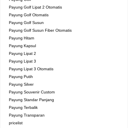
Payung Golf Lipat 2 Otomatis
Payung Golf Otomatis
Payung Golf Susun
Payung Golf Susun Fiber Otomatis
Payung Hitam
Payung Kapsul
Payung Lipat 2
Payung Lipat 3
Payung Lipat 3 Otomatis
Payung Putih
Payung Silver
Payung Souvenir Custom
Payung Standar Panjang
Payung Terbalik
Payung Transparan
pricelist