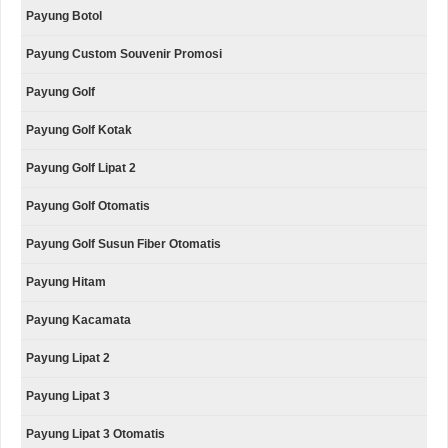
Payung Botol
Payung Custom Souvenir Promosi
Payung Golf
Payung Golf Kotak
Payung Golf Lipat 2
Payung Golf Otomatis
Payung Golf Susun Fiber Otomatis
Payung Hitam
Payung Kacamata
Payung Lipat 2
Payung Lipat 3
Payung Lipat 3 Otomatis