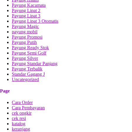
Payung Kacamata
Payung Lipat 2
Payung Lipat 3
Payung Lipat 3 Otomatis
Payung Magic
payung mobil
Payung Promosi
Payung Putih
Payung Ready Stok
Payung Semi Golf
Payung Silver
Payung Standar Panjang
Payung Terbalik
Standar Gagang J
Uncategorized
Page
Cara Order
Cara Pembayaran
cek ongkir
cek resi
katalog
keranjang