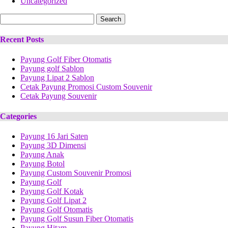
Uncategorized
Search
for:
Recent Posts
Payung Golf Fiber Otomatis
Payung golf Sablon
Payung Lipat 2 Sablon
Cetak Payung Promosi Custom Souvenir
Cetak Payung Souvenir
Categories
Payung 16 Jari Saten
Payung 3D Dimensi
Payung Anak
Payung Botol
Payung Custom Souvenir Promosi
Payung Golf
Payung Golf Kotak
Payung Golf Lipat 2
Payung Golf Otomatis
Payung Golf Susun Fiber Otomatis
Payung Hitam