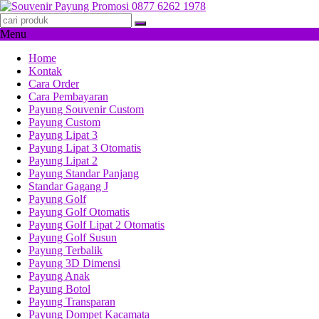
Menu
Home
Kontak
Cara Order
Cara Pembayaran
Payung Souvenir Custom
Payung Custom
Payung Lipat 3
Payung Lipat 3 Otomatis
Payung Lipat 2
Payung Standar Panjang
Standar Gagang J
Payung Golf
Payung Golf Otomatis
Payung Golf Lipat 2 Otomatis
Payung Golf Susun
Payung Terbalik
Payung 3D Dimensi
Payung Anak
Payung Botol
Payung Transparan
Payung Dompet Kacamata