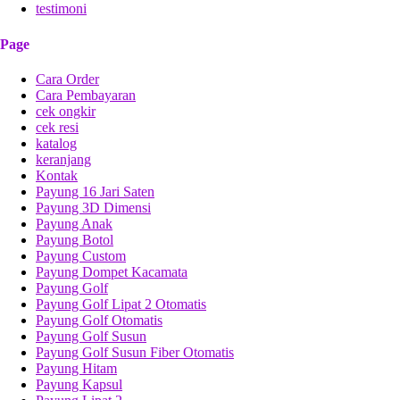
testimoni
Page
Cara Order
Cara Pembayaran
cek ongkir
cek resi
katalog
keranjang
Kontak
Payung 16 Jari Saten
Payung 3D Dimensi
Payung Anak
Payung Botol
Payung Custom
Payung Dompet Kacamata
Payung Golf
Payung Golf Lipat 2 Otomatis
Payung Golf Otomatis
Payung Golf Susun
Payung Golf Susun Fiber Otomatis
Payung Hitam
Payung Kapsul