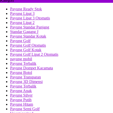
Kategori
Payung Ready Stok
Payung Lipat 3
Payung Lipat 3 Otomatis
Payung Lipat 2
Payung Standar Panjang
Standar Gagang J
Payung Standar Kotak
Payung Golf
Payung Golf Otomatis
Payung Golf Kotak
Payung Golf Lipat 2 Otomatis
payung mobil
Payung Terbalik
Payung Dompet Kacamata
Payung Botol
Payung Transparan
Payung 3D Dimensi
Payung Terbalik
Payung Anak
Payung Silver
Payung Putih
Payung Hitam
Payung Semi Golf