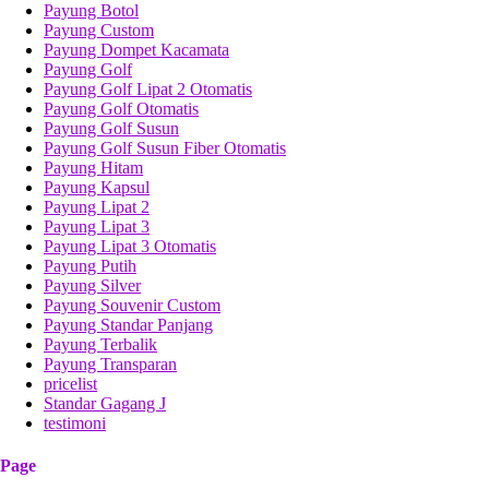
Payung Botol
Payung Custom
Payung Dompet Kacamata
Payung Golf
Payung Golf Lipat 2 Otomatis
Payung Golf Otomatis
Payung Golf Susun
Payung Golf Susun Fiber Otomatis
Payung Hitam
Payung Kapsul
Payung Lipat 2
Payung Lipat 3
Payung Lipat 3 Otomatis
Payung Putih
Payung Silver
Payung Souvenir Custom
Payung Standar Panjang
Payung Terbalik
Payung Transparan
pricelist
Standar Gagang J
testimoni
Page