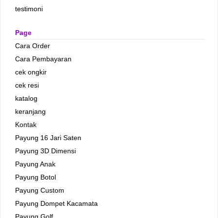
testimoni
Page
Cara Order
Cara Pembayaran
cek ongkir
cek resi
katalog
keranjang
Kontak
Payung 16 Jari Saten
Payung 3D Dimensi
Payung Anak
Payung Botol
Payung Custom
Payung Dompet Kacamata
Payung Golf