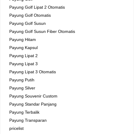
Payung Golf Lipat 2 Otomatis
Payung Golf Otomatis
Payung Golf Susun
Payung Golf Susun Fiber Otomatis
Payung Hitam
Payung Kapsul
Payung Lipat 2
Payung Lipat 3
Payung Lipat 3 Otomatis
Payung Putih
Payung Silver
Payung Souvenir Custom
Payung Standar Panjang
Payung Terbalik
Payung Transparan
pricelist