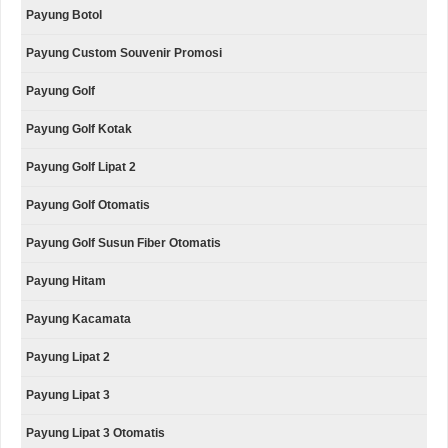
Payung Botol
Payung Custom Souvenir Promosi
Payung Golf
Payung Golf Kotak
Payung Golf Lipat 2
Payung Golf Otomatis
Payung Golf Susun Fiber Otomatis
Payung Hitam
Payung Kacamata
Payung Lipat 2
Payung Lipat 3
Payung Lipat 3 Otomatis