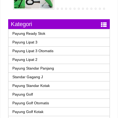
Kategori
Payung Ready Stok
Payung Lipat 3
Payung Lipat 3 Otomatis
Payung Lipat 2
Payung Standar Panjang
Standar Gagang J
Payung Standar Kotak
Payung Golf
Payung Golf Otomatis
Payung Golf Kotak