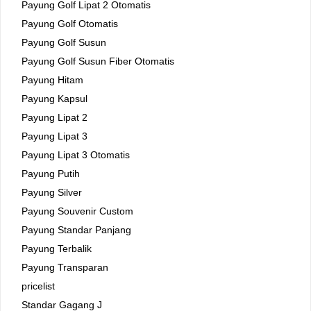
Payung Golf Lipat 2 Otomatis
Payung Golf Otomatis
Payung Golf Susun
Payung Golf Susun Fiber Otomatis
Payung Hitam
Payung Kapsul
Payung Lipat 2
Payung Lipat 3
Payung Lipat 3 Otomatis
Payung Putih
Payung Silver
Payung Souvenir Custom
Payung Standar Panjang
Payung Terbalik
Payung Transparan
pricelist
Standar Gagang J