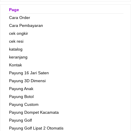
Page
Cara Order
Cara Pembayaran
cek ongkir
cek resi
katalog
keranjang
Kontak
Payung 16 Jari Saten
Payung 3D Dimensi
Payung Anak
Payung Botol
Payung Custom
Payung Dompet Kacamata
Payung Golf
Payung Golf Lipat 2 Otomatis