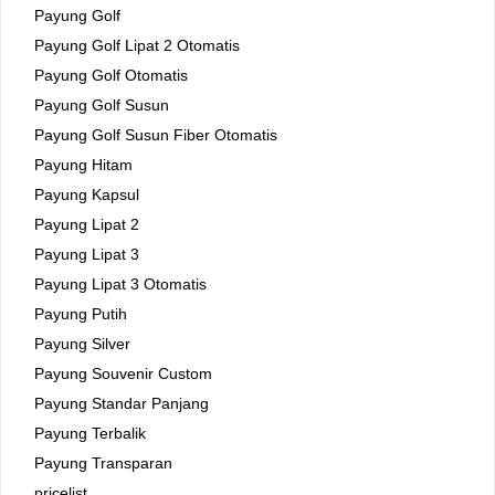
Payung Golf
Payung Golf Lipat 2 Otomatis
Payung Golf Otomatis
Payung Golf Susun
Payung Golf Susun Fiber Otomatis
Payung Hitam
Payung Kapsul
Payung Lipat 2
Payung Lipat 3
Payung Lipat 3 Otomatis
Payung Putih
Payung Silver
Payung Souvenir Custom
Payung Standar Panjang
Payung Terbalik
Payung Transparan
pricelist