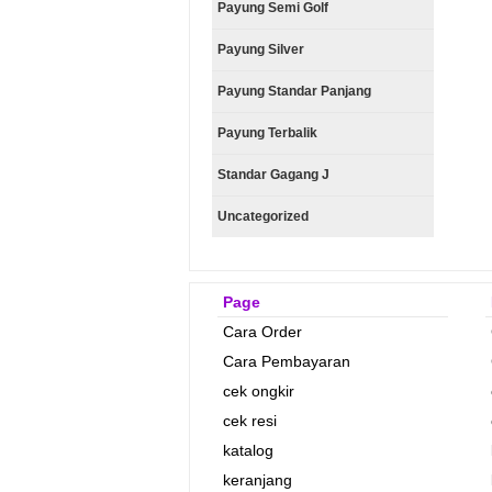
Payung Semi Golf
Payung Silver
Payung Standar Panjang
Payung Terbalik
Standar Gagang J
Uncategorized
Page
Cara Order
Cara Pembayaran
cek ongkir
cek resi
katalog
keranjang