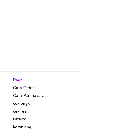
Page
Cara Order
Cara Pembayaran
cek ongkir
cek resi
katalog
keranjang