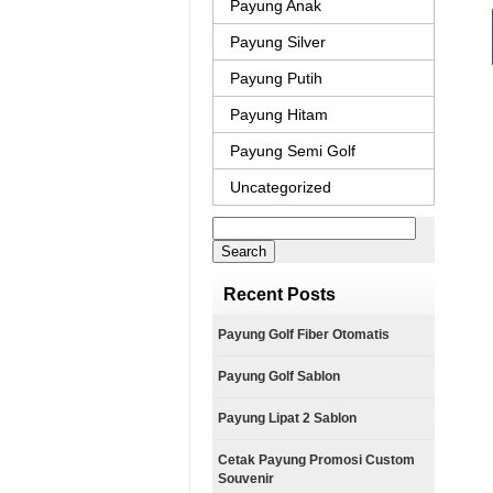
Payung Anak
Payung Silver
Payung Putih
Payung Hitam
Payung Semi Golf
Uncategorized
Search
for:
Recent Posts
Payung Golf Fiber Otomatis
Payung Golf Sablon
Payung Lipat 2 Sablon
Cetak Payung Promosi Custom
Souvenir