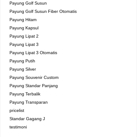
Payung Golf Susun
Payung Golf Susun Fiber Otomatis
Payung Hitam
Payung Kapsul
Payung Lipat 2
Payung Lipat 3
Payung Lipat 3 Otomatis
Payung Putih
Payung Silver
Payung Souvenir Custom
Payung Standar Panjang
Payung Terbalik
Payung Transparan
pricelist
Standar Gagang J
testimoni