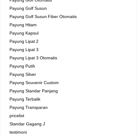
Payung Golf Susun
Payung Golf Susun Fiber Otomatis
Payung Hitam
Payung Kapsul
Payung Lipat 2
Payung Lipat 3
Payung Lipat 3 Otomatis
Payung Putih
Payung Silver
Payung Souvenir Custom
Payung Standar Panjang
Payung Terbalik
Payung Transparan
pricelist
Standar Gagang J
testimoni