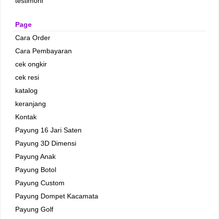
testimoni
Page
Cara Order
Cara Pembayaran
cek ongkir
cek resi
katalog
keranjang
Kontak
Payung 16 Jari Saten
Payung 3D Dimensi
Payung Anak
Payung Botol
Payung Custom
Payung Dompet Kacamata
Payung Golf