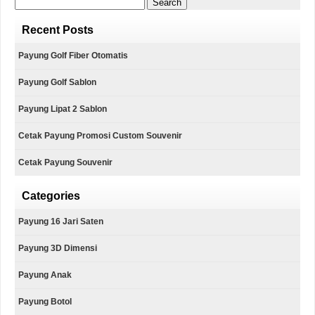
for:
Recent Posts
Payung Golf Fiber Otomatis
Payung Golf Sablon
Payung Lipat 2 Sablon
Cetak Payung Promosi Custom Souvenir
Cetak Payung Souvenir
Categories
Payung 16 Jari Saten
Payung 3D Dimensi
Payung Anak
Payung Botol