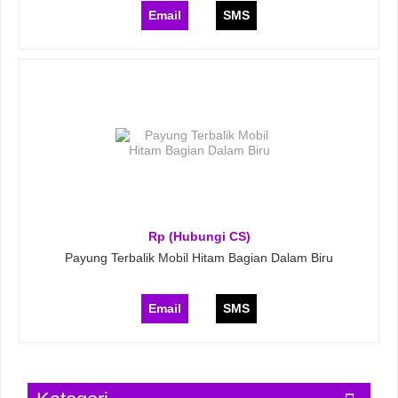
Email
SMS
Rp (Hubungi CS)
Payung Terbalik Mobil Hitam Bagian Dalam Biru
Email
SMS