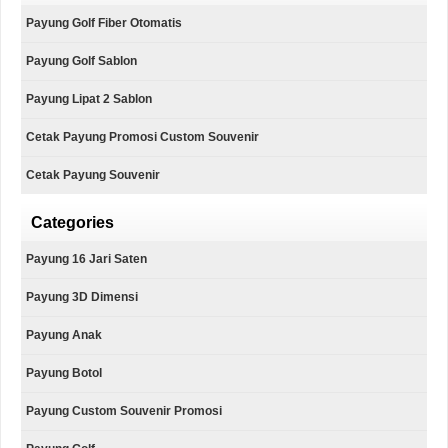
Payung Golf Fiber Otomatis
Payung Golf Sablon
Payung Lipat 2 Sablon
Cetak Payung Promosi Custom Souvenir
Cetak Payung Souvenir
Categories
Payung 16 Jari Saten
Payung 3D Dimensi
Payung Anak
Payung Botol
Payung Custom Souvenir Promosi