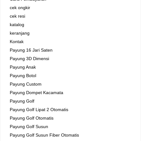
cek ongkir
cek resi
katalog
keranjang
Kontak
Payung 16 Jari Saten
Payung 3D Dimensi
Payung Anak
Payung Botol
Payung Custom
Payung Dompet Kacamata
Payung Golf
Payung Golf Lipat 2 Otomatis
Payung Golf Otomatis
Payung Golf Susun
Payung Golf Susun Fiber Otomatis