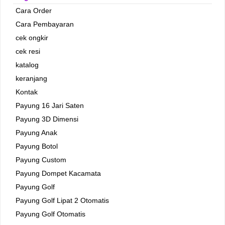
Cara Order
Cara Pembayaran
cek ongkir
cek resi
katalog
keranjang
Kontak
Payung 16 Jari Saten
Payung 3D Dimensi
Payung Anak
Payung Botol
Payung Custom
Payung Dompet Kacamata
Payung Golf
Payung Golf Lipat 2 Otomatis
Payung Golf Otomatis