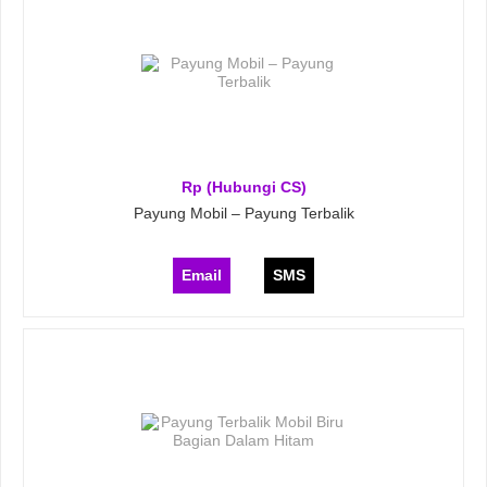
Rp (Hubungi CS)
Payung Mobil – Payung Terbalik
Email
SMS