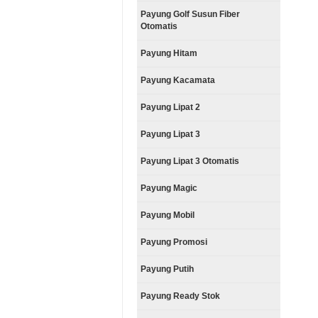
Payung Golf Susun Fiber
Otomatis
Payung Hitam
Payung Kacamata
Payung Lipat 2
Payung Lipat 3
Payung Lipat 3 Otomatis
Payung Magic
Payung Mobil
Payung Promosi
Payung Putih
Payung Ready Stok