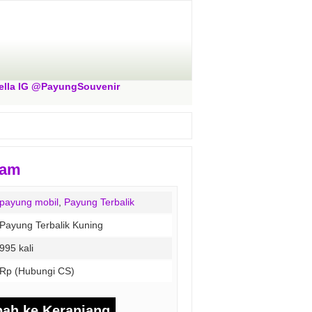
rella IG @PayungSouvenir
tam
payung mobil
,
Payung Terbalik
Payung Terbalik Kuning
995 kali
Rp (Hubungi CS)
ah ke Keranjang