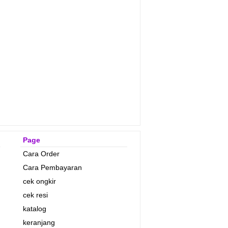
Page
Cara Order
Cara Pembayaran
cek ongkir
cek resi
katalog
keranjang