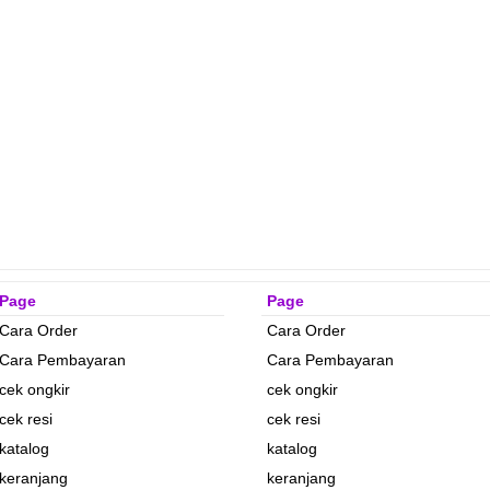
Page
Page
Cara Order
Cara Order
Cara Pembayaran
Cara Pembayaran
cek ongkir
cek ongkir
cek resi
cek resi
katalog
katalog
keranjang
keranjang