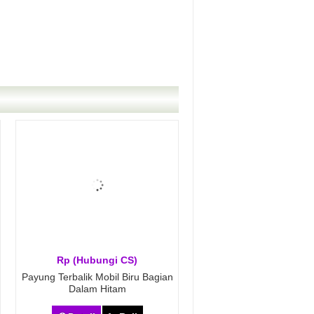
Rp (Hubungi CS)
Payung Terbalik Mobil Biru Bagian
Dalam Hitam