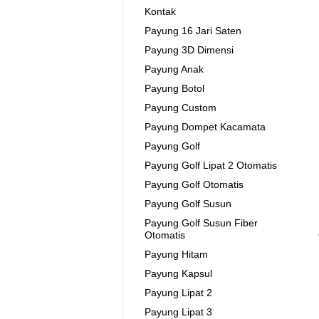
Kontak
Payung 16 Jari Saten
Payung 3D Dimensi
Payung Anak
Payung Botol
Payung Custom
Payung Dompet Kacamata
Payung Golf
Payung Golf Lipat 2 Otomatis
Payung Golf Otomatis
Payung Golf Susun
Payung Golf Susun Fiber
Otomatis
Payung Hitam
Payung Kapsul
Payung Lipat 2
Payung Lipat 3