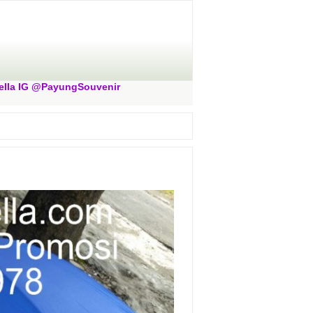
rella IG @PayungSouvenir