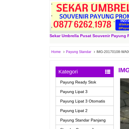
Sekar Umbrella Pusat Souvenir Payung 
Home
Payung Standar
IMG-20170108-WA0
IM
Kategori
Payung Ready Stok
Payung Lipat 3
Payung Lipat 3 Otomatis
Payung Lipat 2
Payung Standar Panjang