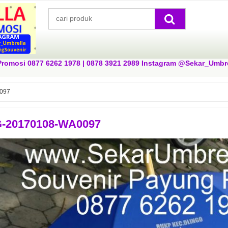
Promosi 0877 6262 1978 | 0878 3921 2989 Instagram @Sekar_Umb
097
G-20170108-WA0097