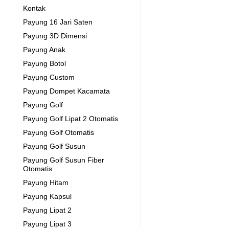
Kontak
Payung 16 Jari Saten
Payung 3D Dimensi
Payung Anak
Payung Botol
Payung Custom
Payung Dompet Kacamata
Payung Golf
Payung Golf Lipat 2 Otomatis
Payung Golf Otomatis
Payung Golf Susun
Payung Golf Susun Fiber
Otomatis
Payung Hitam
Payung Kapsul
Payung Lipat 2
Payung Lipat 3