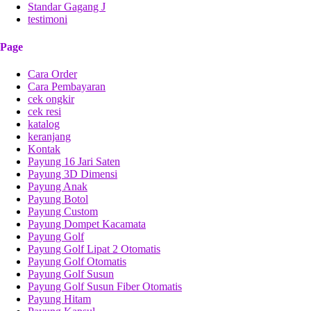
Standar Gagang J
testimoni
Page
Cara Order
Cara Pembayaran
cek ongkir
cek resi
katalog
keranjang
Kontak
Payung 16 Jari Saten
Payung 3D Dimensi
Payung Anak
Payung Botol
Payung Custom
Payung Dompet Kacamata
Payung Golf
Payung Golf Lipat 2 Otomatis
Payung Golf Otomatis
Payung Golf Susun
Payung Golf Susun Fiber Otomatis
Payung Hitam