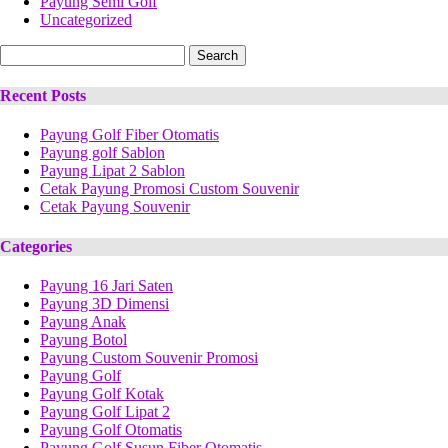
Payung Semi Golf
Uncategorized
Search
for:
Recent Posts
Payung Golf Fiber Otomatis
Payung golf Sablon
Payung Lipat 2 Sablon
Cetak Payung Promosi Custom Souvenir
Cetak Payung Souvenir
Categories
Payung 16 Jari Saten
Payung 3D Dimensi
Payung Anak
Payung Botol
Payung Custom Souvenir Promosi
Payung Golf
Payung Golf Kotak
Payung Golf Lipat 2
Payung Golf Otomatis
Payung Golf Susun Fiber Otomatis