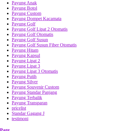
Payung Anak
Payung Botol
Payung Custom
Payung Dompet Kacamata
Payung Golf
Payung Golf Lipat 2 Otomatis
Payung Golf Otomatis
Payung Golf Susun
Payung Golf Susun Fiber Otomatis
Payung Hitam
Payung Kapsul
Payung Lipat 2
Payung Lipat 3
Payung Lipat 3 Otomatis
Payung Putih
Payung Silver
Payung Souvenir Custom
Payung Standar Panjang
Payung Terbalik
Payung Transparan
pricelist
Standar Gagang J
testimoni
Page