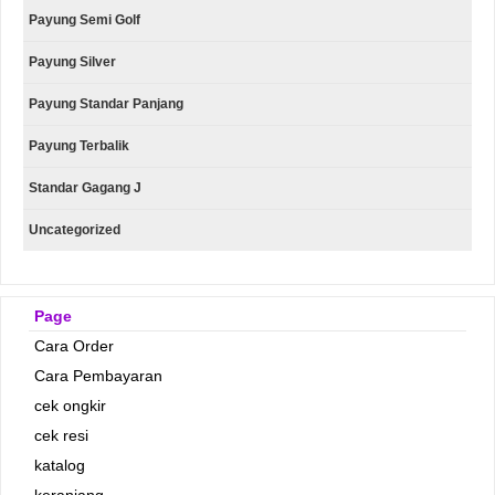
Payung Semi Golf
Payung Silver
Payung Standar Panjang
Payung Terbalik
Standar Gagang J
Uncategorized
Page
Cara Order
Cara Pembayaran
cek ongkir
cek resi
katalog