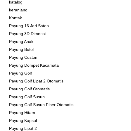
katalog
keranjang
Kontak
Payung 16 Jari Saten
Payung 3D Dimensi
Payung Anak
Payung Botol
Payung Custom
Payung Dompet Kacamata
Payung Golf
Payung Golf Lipat 2 Otomatis
Payung Golf Otomatis
Payung Golf Susun
Payung Golf Susun Fiber Otomatis
Payung Hitam
Payung Kapsul
Payung Lipat 2