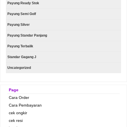
Payung Ready Stok
Payung Semi Golf
Payung Silver
Payung Standar Panjang
Payung Terbalik
Standar Gagang J
Uncategorized
Page
Cara Order
Cara Pembayaran
cek ongkir
cek resi