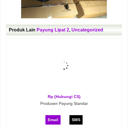
Produk Lain
Payung Lipat 2
,
Uncategorized
Rp (Hubungi CS)
Produsen Payung Standar
Email
SMS