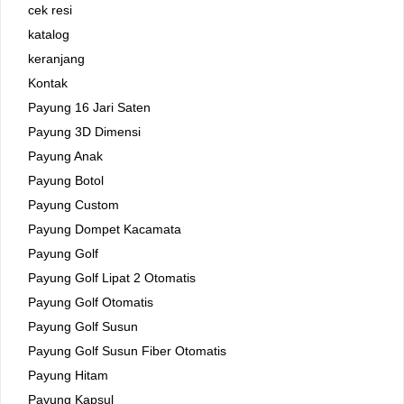
cek resi
katalog
keranjang
Kontak
Payung 16 Jari Saten
Payung 3D Dimensi
Payung Anak
Payung Botol
Payung Custom
Payung Dompet Kacamata
Payung Golf
Payung Golf Lipat 2 Otomatis
Payung Golf Otomatis
Payung Golf Susun
Payung Golf Susun Fiber Otomatis
Payung Hitam
Payung Kapsul