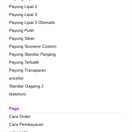
Payung Lipat 2
Payung Lipat 3
Payung Lipat 3 Otomatis
Payung Putih
Payung Silver
Payung Souvenir Custom
Payung Standar Panjang
Payung Terbalik
Payung Transparan
pricelist
Standar Gagang J
testimoni
Page
Cara Order
Cara Pembayaran