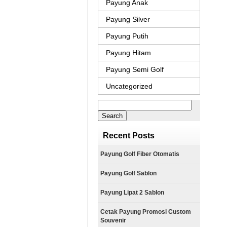
Payung Anak
Payung Silver
Payung Putih
Payung Hitam
Payung Semi Golf
Uncategorized
Search
for:
Recent Posts
Payung Golf Fiber Otomatis
Payung Golf Sablon
Payung Lipat 2 Sablon
Cetak Payung Promosi Custom
Souvenir