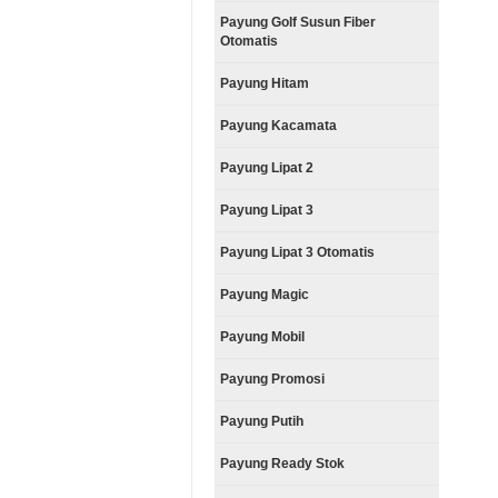
Payung Golf Susun Fiber
Otomatis
Payung Hitam
Payung Kacamata
Payung Lipat 2
Payung Lipat 3
Payung Lipat 3 Otomatis
Payung Magic
Payung Mobil
Payung Promosi
Payung Putih
Payung Ready Stok