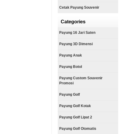
Cetak Payung Souvenir
Categories
Payung 16 Jari Saten
Payung 3D Dimensi
Payung Anak
Payung Botol
Payung Custom Souvenir
Promosi
Payung Golf
Payung Golf Kotak
Payung Golf Lipat 2
Payung Golf Otomatis