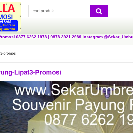
Promosi 0877 6262 1978 | 0878 3921 2989 Instagram @Sekar_Umb
t3-promosi
ung-Lipat3-Promosi