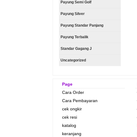
Payung Semi Golf
Payung Silver
Payung Standar Panjang
Payung Terbalik
Standar Gagang J
Uncategorized
Page
Cara Order
Cara Pembayaran
cek ongkir
cek resi
katalog
keranjang