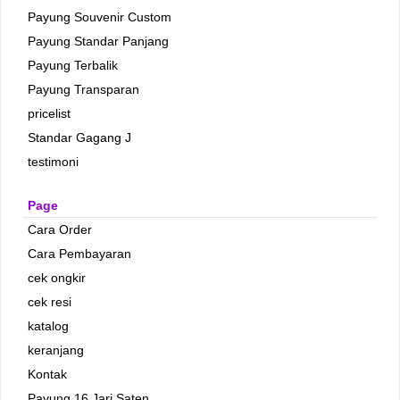
Payung Souvenir Custom
Payung Standar Panjang
Payung Terbalik
Payung Transparan
pricelist
Standar Gagang J
testimoni
Page
Cara Order
Cara Pembayaran
cek ongkir
cek resi
katalog
keranjang
Kontak
Payung 16 Jari Saten