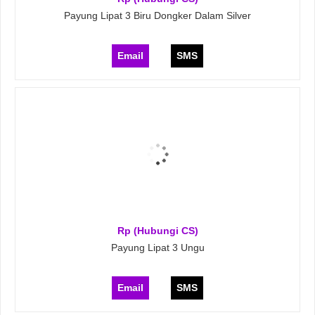
Payung Lipat 3 Biru Dongker Dalam Silver
Email
SMS
Rp (Hubungi CS)
Payung Lipat 3 Ungu
Email
SMS