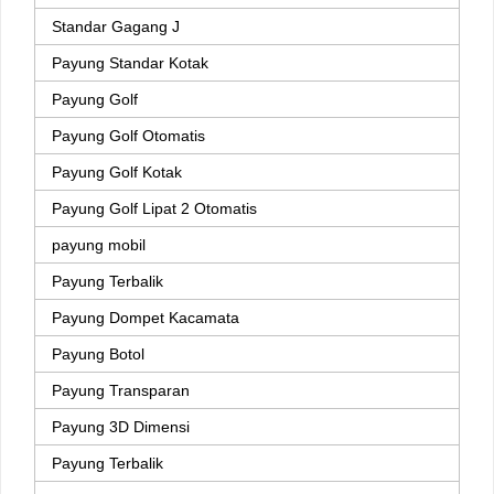
Standar Gagang J
Payung Standar Kotak
Payung Golf
Payung Golf Otomatis
Payung Golf Kotak
Payung Golf Lipat 2 Otomatis
payung mobil
Payung Terbalik
Payung Dompet Kacamata
Payung Botol
Payung Transparan
Payung 3D Dimensi
Payung Terbalik