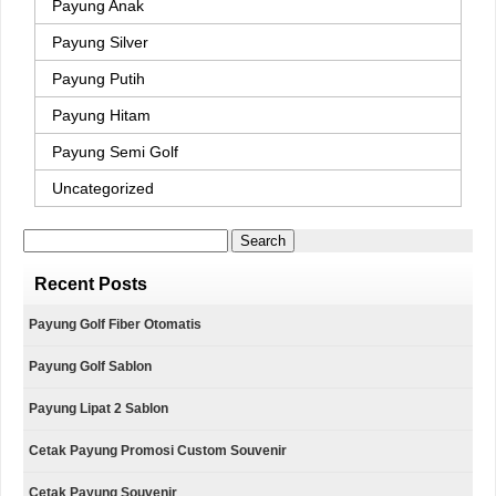
Payung Anak
Payung Silver
Payung Putih
Payung Hitam
Payung Semi Golf
Uncategorized
Search
for:
Recent Posts
Payung Golf Fiber Otomatis
Payung Golf Sablon
Payung Lipat 2 Sablon
Cetak Payung Promosi Custom Souvenir
Cetak Payung Souvenir