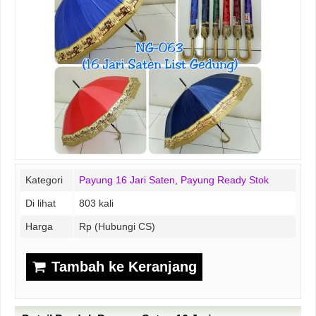
Kategori
Payung 16 Jari Saten
,
Payung Ready Stok
Di lihat
803 kali
Harga
Rp (Hubungi CS)
Tambah ke Keranjang