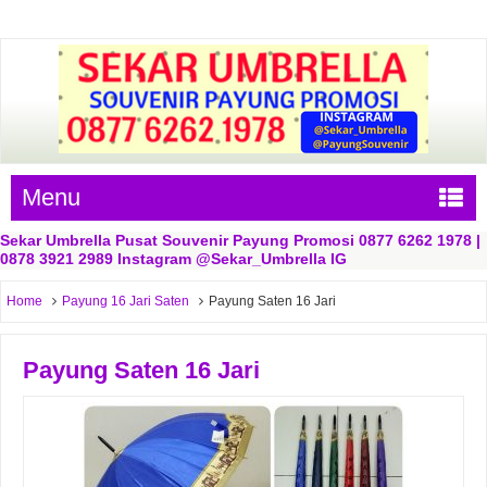
Menu
Sekar Umbrella Pusat Souvenir Payung Promosi 0877 6262 1978 |
0878 3921 2989 Instagram @Sekar_Umbrella IG
@PayungSouvenir
Home
Payung 16 Jari Saten
Payung Saten 16 Jari
Payung Saten 16 Jari