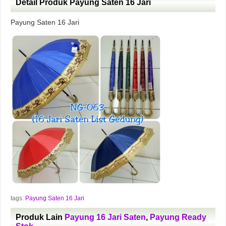
Detail Produk Payung Saten 16 Jari
Payung Saten 16 Jari
tags:
Payung Saten 16 Jari
Produk Lain
Payung 16 Jari Saten
,
Payung Ready