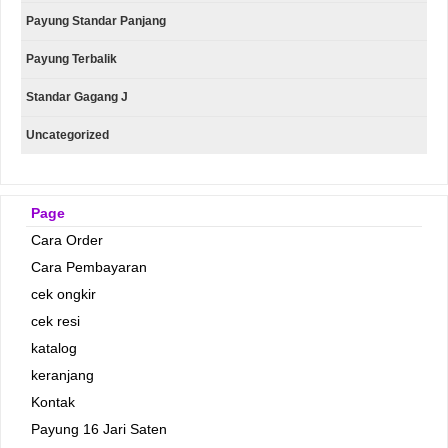
Payung Standar Panjang
Payung Terbalik
Standar Gagang J
Uncategorized
Page
Cara Order
Cara Pembayaran
cek ongkir
cek resi
katalog
keranjang
Kontak
Payung 16 Jari Saten