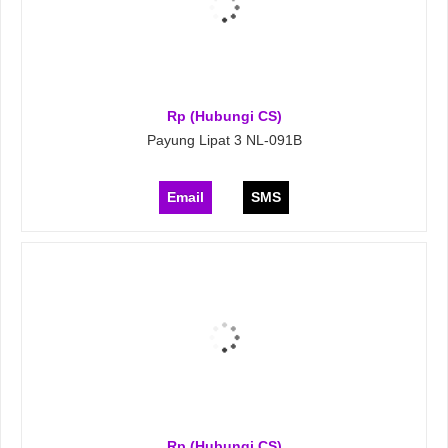
Rp (Hubungi CS)
Payung Lipat 3 NL-091B
Email
SMS
Rp (Hubungi CS)