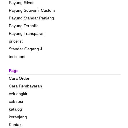
Payung Silver
Payung Souvenir Custom
Payung Standar Panjang
Payung Terbalik
Payung Transparan
pricelist
Standar Gagang J
testimoni
Page
Cara Order
Cara Pembayaran
cek ongkir
cek resi
katalog
keranjang
Kontak