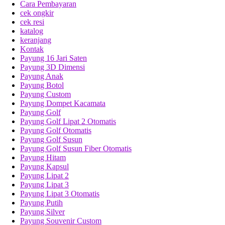
Cara Pembayaran
cek ongkir
cek resi
katalog
keranjang
Kontak
Payung 16 Jari Saten
Payung 3D Dimensi
Payung Anak
Payung Botol
Payung Custom
Payung Dompet Kacamata
Payung Golf
Payung Golf Lipat 2 Otomatis
Payung Golf Otomatis
Payung Golf Susun
Payung Golf Susun Fiber Otomatis
Payung Hitam
Payung Kapsul
Payung Lipat 2
Payung Lipat 3
Payung Lipat 3 Otomatis
Payung Putih
Payung Silver
Payung Souvenir Custom