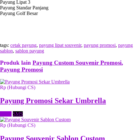
Payung Lipat 3
Payung Standar Panjang
Payung Golf Besar
tags:
cetak payung
,
payung lipat souvenir
,
payung promosi
,
payung
sablon
,
sablon payung
Produk lain
Payung Custom Souvenir Promosi
,
Payung Promosi
Rp (Hubungi CS)
Payung Promosi Sekar Umbrella
Email
SMS
Rp (Hubungi CS)
Payung Souvenir Sablon Custom