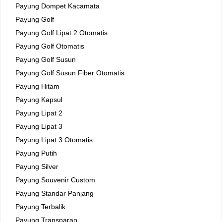
Payung Dompet Kacamata
Payung Golf
Payung Golf Lipat 2 Otomatis
Payung Golf Otomatis
Payung Golf Susun
Payung Golf Susun Fiber Otomatis
Payung Hitam
Payung Kapsul
Payung Lipat 2
Payung Lipat 3
Payung Lipat 3 Otomatis
Payung Putih
Payung Silver
Payung Souvenir Custom
Payung Standar Panjang
Payung Terbalik
Payung Transparan