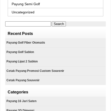
Payung Semi Golf
Uncategorized
Search
for:
Recent Posts
Payung Golf Fiber Otomatis
Payung Golf Sablon
Payung Lipat 2 Sablon
Cetak Payung Promosi Custom Souvenir
Cetak Payung Souvenir
Categories
Payung 16 Jari Saten
Payung 3D Dimensi