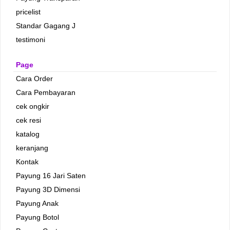
pricelist
Standar Gagang J
testimoni
Page
Cara Order
Cara Pembayaran
cek ongkir
cek resi
katalog
keranjang
Kontak
Payung 16 Jari Saten
Payung 3D Dimensi
Payung Anak
Payung Botol