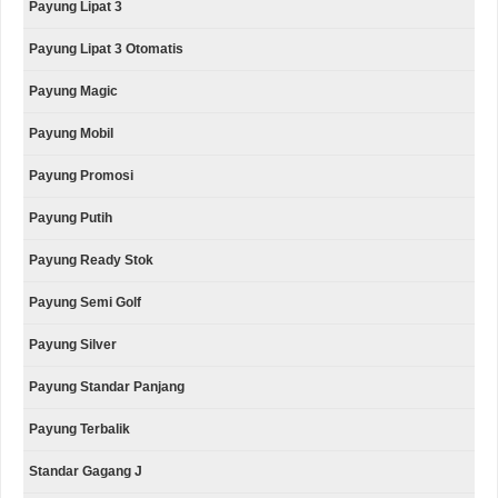
Payung Lipat 3
Payung Lipat 3 Otomatis
Payung Magic
Payung Mobil
Payung Promosi
Payung Putih
Payung Ready Stok
Payung Semi Golf
Payung Silver
Payung Standar Panjang
Payung Terbalik
Standar Gagang J