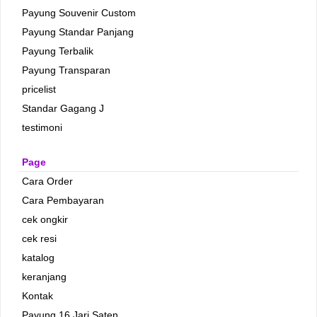
Payung Souvenir Custom
Payung Standar Panjang
Payung Terbalik
Payung Transparan
pricelist
Standar Gagang J
testimoni
Page
Cara Order
Cara Pembayaran
cek ongkir
cek resi
katalog
keranjang
Kontak
Payung 16 Jari Saten