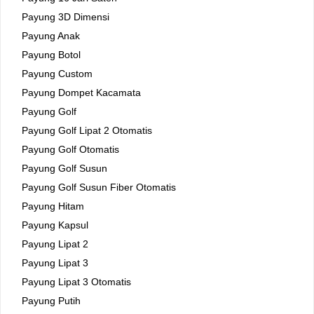
Payung 3D Dimensi
Payung Anak
Payung Botol
Payung Custom
Payung Dompet Kacamata
Payung Golf
Payung Golf Lipat 2 Otomatis
Payung Golf Otomatis
Payung Golf Susun
Payung Golf Susun Fiber Otomatis
Payung Hitam
Payung Kapsul
Payung Lipat 2
Payung Lipat 3
Payung Lipat 3 Otomatis
Payung Putih