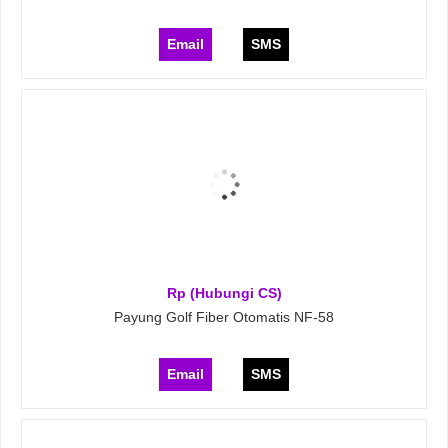
Email
SMS
Rp (Hubungi CS)
Payung Golf Fiber Otomatis NF-58
Email
SMS