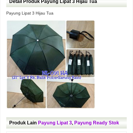
Detail Produk Payung Lipat 3 Hijau Tua
Payung Lipat 3 Hijau Tua
Produk Lain
Payung Lipat 3
,
Payung Ready Stok