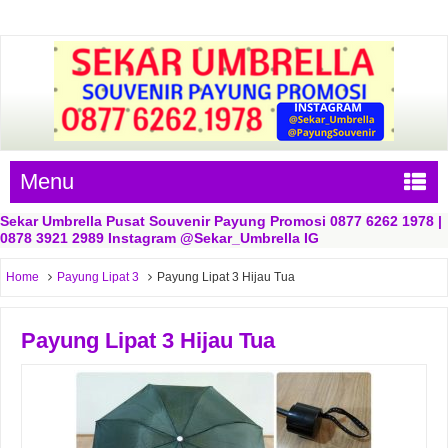
Menu
Sekar Umbrella Pusat Souvenir Payung Promosi 0877 6262 1978 |
0878 3921 2989 Instagram @Sekar_Umbrella IG
@PayungSouvenir
Home
Payung Lipat 3
Payung Lipat 3 Hijau Tua
Payung Lipat 3 Hijau Tua