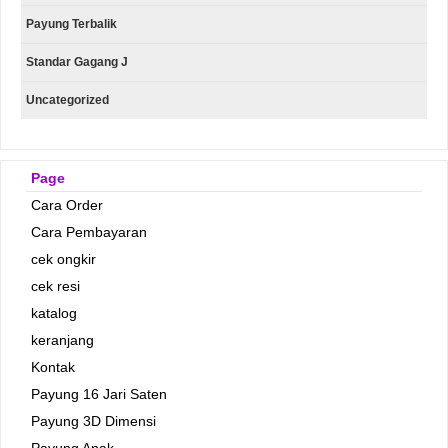
Payung Terbalik
Standar Gagang J
Uncategorized
Page
Cara Order
Cara Pembayaran
cek ongkir
cek resi
katalog
keranjang
Kontak
Payung 16 Jari Saten
Payung 3D Dimensi