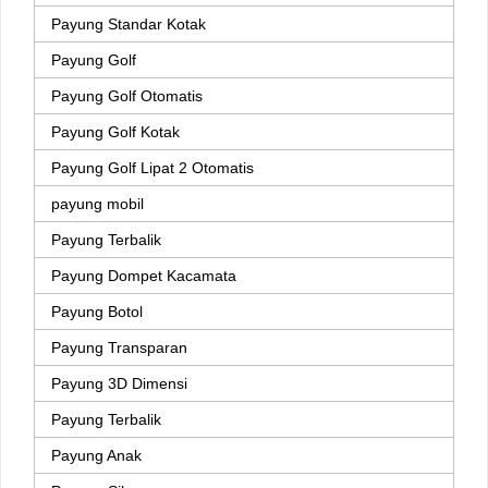
Payung Standar Kotak
Payung Golf
Payung Golf Otomatis
Payung Golf Kotak
Payung Golf Lipat 2 Otomatis
payung mobil
Payung Terbalik
Payung Dompet Kacamata
Payung Botol
Payung Transparan
Payung 3D Dimensi
Payung Terbalik
Payung Anak