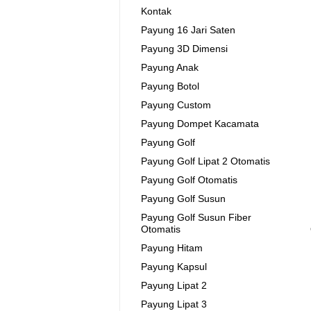
Kontak
Payung 16 Jari Saten
Payung 3D Dimensi
Payung Anak
Payung Botol
Payung Custom
Payung Dompet Kacamata
Payung Golf
Payung Golf Lipat 2 Otomatis
Payung Golf Otomatis
Payung Golf Susun
Payung Golf Susun Fiber
Otomatis
Payung Hitam
Payung Kapsul
Payung Lipat 2
Payung Lipat 3