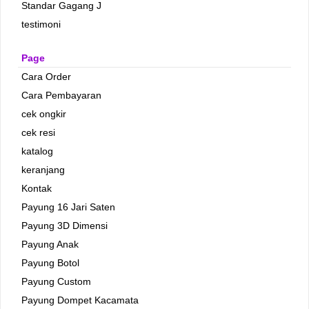
Standar Gagang J
testimoni
Page
Cara Order
Cara Pembayaran
cek ongkir
cek resi
katalog
keranjang
Kontak
Payung 16 Jari Saten
Payung 3D Dimensi
Payung Anak
Payung Botol
Payung Custom
Payung Dompet Kacamata