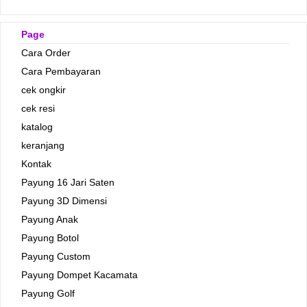
Page
Cara Order
Cara Pembayaran
cek ongkir
cek resi
katalog
keranjang
Kontak
Payung 16 Jari Saten
Payung 3D Dimensi
Payung Anak
Payung Botol
Payung Custom
Payung Dompet Kacamata
Payung Golf