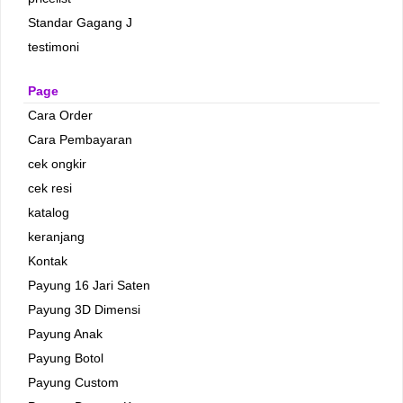
Standar Gagang J
testimoni
Page
Cara Order
Cara Pembayaran
cek ongkir
cek resi
katalog
keranjang
Kontak
Payung 16 Jari Saten
Payung 3D Dimensi
Payung Anak
Payung Botol
Payung Custom