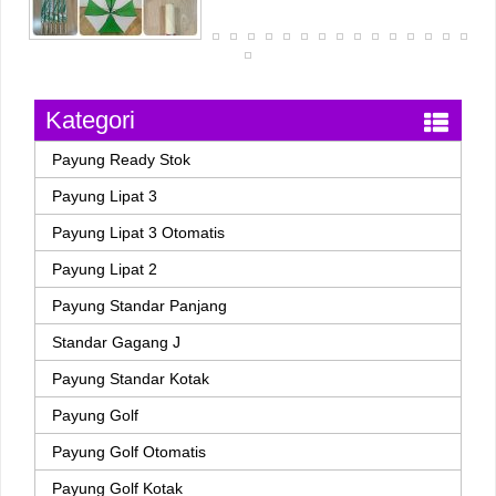
Kategori
Payung Ready Stok
Payung Lipat 3
Payung Lipat 3 Otomatis
Payung Lipat 2
Payung Standar Panjang
Standar Gagang J
Payung Standar Kotak
Payung Golf
Payung Golf Otomatis
Payung Golf Kotak