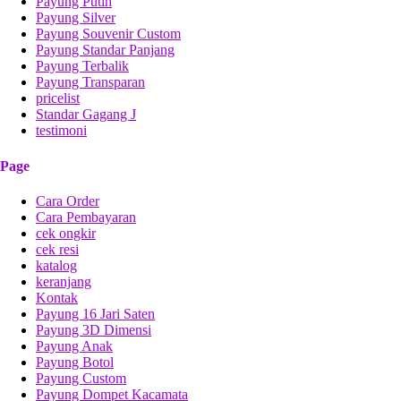
Payung Putih
Payung Silver
Payung Souvenir Custom
Payung Standar Panjang
Payung Terbalik
Payung Transparan
pricelist
Standar Gagang J
testimoni
Page
Cara Order
Cara Pembayaran
cek ongkir
cek resi
katalog
keranjang
Kontak
Payung 16 Jari Saten
Payung 3D Dimensi
Payung Anak
Payung Botol
Payung Custom
Payung Dompet Kacamata