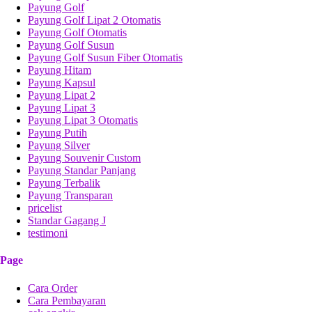
Payung Golf
Payung Golf Lipat 2 Otomatis
Payung Golf Otomatis
Payung Golf Susun
Payung Golf Susun Fiber Otomatis
Payung Hitam
Payung Kapsul
Payung Lipat 2
Payung Lipat 3
Payung Lipat 3 Otomatis
Payung Putih
Payung Silver
Payung Souvenir Custom
Payung Standar Panjang
Payung Terbalik
Payung Transparan
pricelist
Standar Gagang J
testimoni
Page
Cara Order
Cara Pembayaran