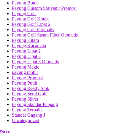
Payung Botol
Payung Custom Souvenir Promosi
Payung Golf
Payung Golf Kotak
Payung Golf Lipat 2
Payung Golf Otomatis
Payung Golf Susun Fiber Otomatis
Payung Hitam
Payung Kacamata
Payung Lipat 2
Payung Lipat 3
Payung Lipat 3 Otomatis
Payung Magic
payung mobil
Payung Promosi
Payung Putih
Payung Ready Stok
Payung Semi Golf
Payung Silver
Payung Standar Panjang
Payung Terbalik
Standar Gagang J
Uncategorized
Page