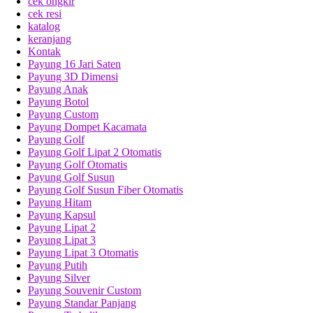
cek ongkir
cek resi
katalog
keranjang
Kontak
Payung 16 Jari Saten
Payung 3D Dimensi
Payung Anak
Payung Botol
Payung Custom
Payung Dompet Kacamata
Payung Golf
Payung Golf Lipat 2 Otomatis
Payung Golf Otomatis
Payung Golf Susun
Payung Golf Susun Fiber Otomatis
Payung Hitam
Payung Kapsul
Payung Lipat 2
Payung Lipat 3
Payung Lipat 3 Otomatis
Payung Putih
Payung Silver
Payung Souvenir Custom
Payung Standar Panjang