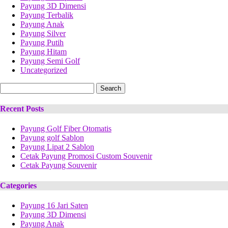
Payung 3D Dimensi
Payung Terbalik
Payung Anak
Payung Silver
Payung Putih
Payung Hitam
Payung Semi Golf
Uncategorized
Search
for:
Recent Posts
Payung Golf Fiber Otomatis
Payung golf Sablon
Payung Lipat 2 Sablon
Cetak Payung Promosi Custom Souvenir
Cetak Payung Souvenir
Categories
Payung 16 Jari Saten
Payung 3D Dimensi
Payung Anak