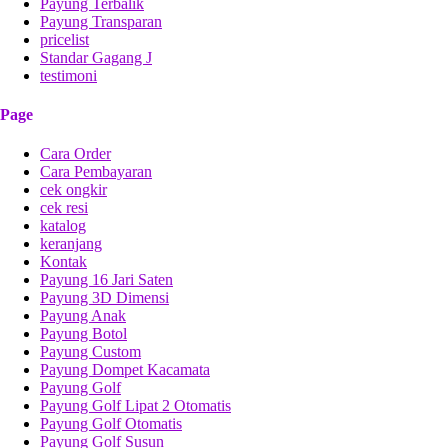
Payung Terbalik
Payung Transparan
pricelist
Standar Gagang J
testimoni
Page
Cara Order
Cara Pembayaran
cek ongkir
cek resi
katalog
keranjang
Kontak
Payung 16 Jari Saten
Payung 3D Dimensi
Payung Anak
Payung Botol
Payung Custom
Payung Dompet Kacamata
Payung Golf
Payung Golf Lipat 2 Otomatis
Payung Golf Otomatis
Payung Golf Susun