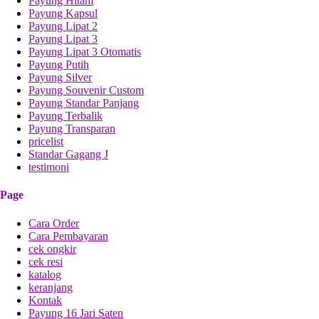
Payung Hitam
Payung Kapsul
Payung Lipat 2
Payung Lipat 3
Payung Lipat 3 Otomatis
Payung Putih
Payung Silver
Payung Souvenir Custom
Payung Standar Panjang
Payung Terbalik
Payung Transparan
pricelist
Standar Gagang J
testimoni
Page
Cara Order
Cara Pembayaran
cek ongkir
cek resi
katalog
keranjang
Kontak
Payung 16 Jari Saten