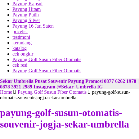
Payung Kapsul
Payung Hitam
Payung Putih
Payung Silver
Payung 16 Jari Saten
pricelist
testimoni
keranjang
katalog
cek ongkir
Payung Golf Susun Fiber Otomatis
cek resi
Payung Golf Susun Fiber Otomatis
Sekar Umbrella Pusat Souvenir Payung Promosi 0877 6262 1978 |
0878 3921 2989 Instagram @Sekar_Umbrella IG
Home
Payung Golf Susun Fiber Otomatis
payung-golf-susun-
@PayungSouvenir
otomatis-souvenir-jogja-sekar-umbrella
payung-golf-susun-otomatis-
souvenir-jogja-sekar-umbrella