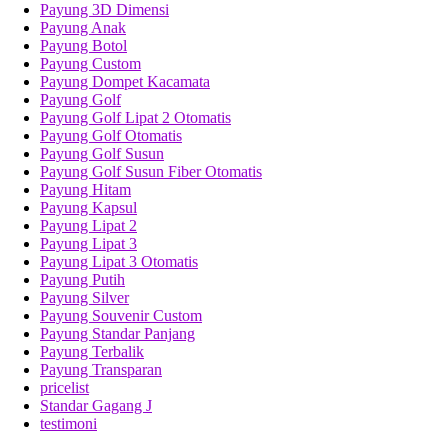
Payung 3D Dimensi
Payung Anak
Payung Botol
Payung Custom
Payung Dompet Kacamata
Payung Golf
Payung Golf Lipat 2 Otomatis
Payung Golf Otomatis
Payung Golf Susun
Payung Golf Susun Fiber Otomatis
Payung Hitam
Payung Kapsul
Payung Lipat 2
Payung Lipat 3
Payung Lipat 3 Otomatis
Payung Putih
Payung Silver
Payung Souvenir Custom
Payung Standar Panjang
Payung Terbalik
Payung Transparan
pricelist
Standar Gagang J
testimoni