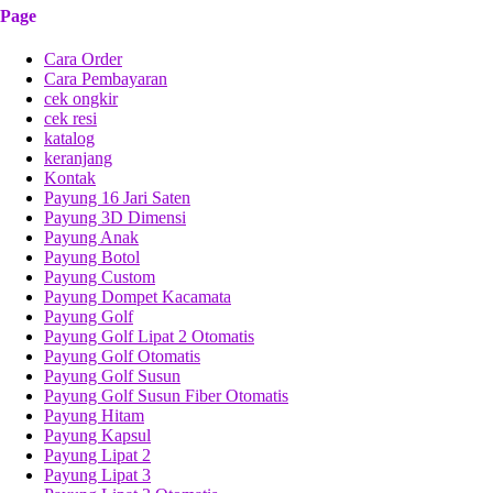
Page
Cara Order
Cara Pembayaran
cek ongkir
cek resi
katalog
keranjang
Kontak
Payung 16 Jari Saten
Payung 3D Dimensi
Payung Anak
Payung Botol
Payung Custom
Payung Dompet Kacamata
Payung Golf
Payung Golf Lipat 2 Otomatis
Payung Golf Otomatis
Payung Golf Susun
Payung Golf Susun Fiber Otomatis
Payung Hitam
Payung Kapsul
Payung Lipat 2
Payung Lipat 3