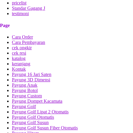
pricelist
Standar Gagang J
testimoni
Page
Cara Order
Cara Pembayaran
cek ongkir
cek resi
katalog
keranjang
Kontak
Payung 16 Jari Saten
Payung 3D Dimensi
Payung Anak
Payung Botol
Payung Custom
Payung Dompet Kacamata
Payung Golf
Payung Golf Lipat 2 Otomatis
Payung Golf Otomatis
Payung Golf Susun
Payung Golf Susun Fiber Otomatis