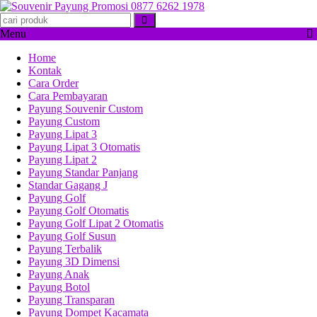
Menu
Home
Kontak
Cara Order
Cara Pembayaran
Payung Souvenir Custom
Payung Custom
Payung Lipat 3
Payung Lipat 3 Otomatis
Payung Lipat 2
Payung Standar Panjang
Standar Gagang J
Payung Golf
Payung Golf Otomatis
Payung Golf Lipat 2 Otomatis
Payung Golf Susun
Payung Terbalik
Payung 3D Dimensi
Payung Anak
Payung Botol
Payung Transparan
Payung Dompet Kacamata