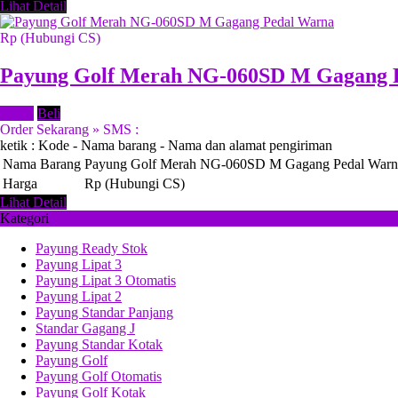
Lihat Detail
Rp (Hubungi CS)
Payung Golf Merah NG-060SD M Gagang 
Detail
Beli
Order Sekarang » SMS :
ketik : Kode - Nama barang - Nama dan alamat pengiriman
Nama Barang
Payung Golf Merah NG-060SD M Gagang Pedal Warn
Harga
Rp (Hubungi CS)
Lihat Detail
Kategori
Payung Ready Stok
Payung Lipat 3
Payung Lipat 3 Otomatis
Payung Lipat 2
Payung Standar Panjang
Standar Gagang J
Payung Standar Kotak
Payung Golf
Payung Golf Otomatis
Payung Golf Kotak