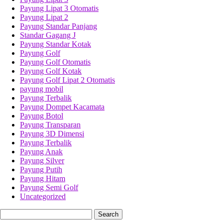
Payung Lipat 3 Otomatis
Payung Lipat 2
Payung Standar Panjang
Standar Gagang J
Payung Standar Kotak
Payung Golf
Payung Golf Otomatis
Payung Golf Kotak
Payung Golf Lipat 2 Otomatis
payung mobil
Payung Terbalik
Payung Dompet Kacamata
Payung Botol
Payung Transparan
Payung 3D Dimensi
Payung Terbalik
Payung Anak
Payung Silver
Payung Putih
Payung Hitam
Payung Semi Golf
Uncategorized
Search
for: