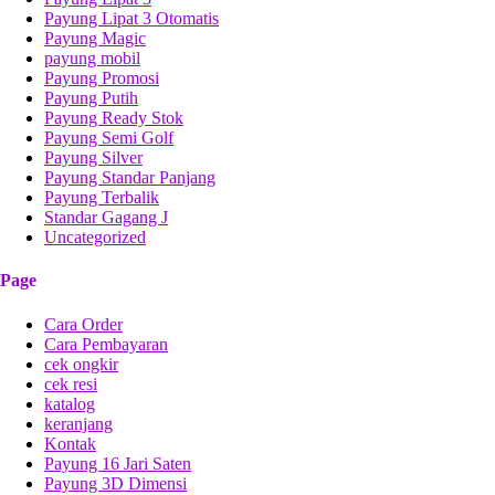
Payung Lipat 3 Otomatis
Payung Magic
payung mobil
Payung Promosi
Payung Putih
Payung Ready Stok
Payung Semi Golf
Payung Silver
Payung Standar Panjang
Payung Terbalik
Standar Gagang J
Uncategorized
Page
Cara Order
Cara Pembayaran
cek ongkir
cek resi
katalog
keranjang
Kontak
Payung 16 Jari Saten
Payung 3D Dimensi