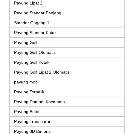
Payung Lipat 2
Payung Standar Panjang
Standar Gagang J
Payung Standar Kotak
Payung Golf
Payung Golf Otomatis
Payung Golf Kotak
Payung Golf Lipat 2 Otomatis
payung mobil
Payung Terbalik
Payung Dompet Kacamata
Payung Botol
Payung Transparan
Payung 3D Dimensi