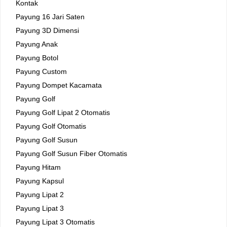
Kontak
Payung 16 Jari Saten
Payung 3D Dimensi
Payung Anak
Payung Botol
Payung Custom
Payung Dompet Kacamata
Payung Golf
Payung Golf Lipat 2 Otomatis
Payung Golf Otomatis
Payung Golf Susun
Payung Golf Susun Fiber Otomatis
Payung Hitam
Payung Kapsul
Payung Lipat 2
Payung Lipat 3
Payung Lipat 3 Otomatis