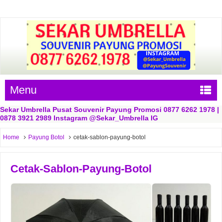
Menu
Sekar Umbrella Pusat Souvenir Payung Promosi 0877 6262 1978 |
0878 3921 2989 Instagram @Sekar_Umbrella IG
@PayungSouvenir
Home
Payung Botol
cetak-sablon-payung-botol
Cetak-Sablon-Payung-Botol