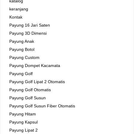
katalog
keranjang
Kontak
Payung 16 Jari Saten
Payung 3D Dimensi
Payung Anak
Payung Botol
Payung Custom
Payung Dompet Kacamata
Payung Golf
Payung Golf Lipat 2 Otomatis
Payung Golf Otomatis
Payung Golf Susun
Payung Golf Susun Fiber Otomatis
Payung Hitam
Payung Kapsul
Payung Lipat 2