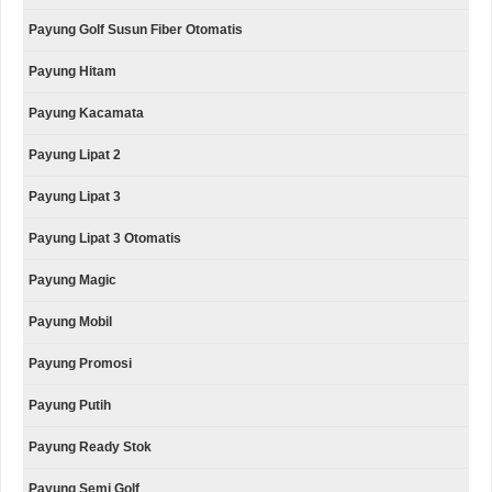
Payung Golf Susun Fiber Otomatis
Payung Hitam
Payung Kacamata
Payung Lipat 2
Payung Lipat 3
Payung Lipat 3 Otomatis
Payung Magic
Payung Mobil
Payung Promosi
Payung Putih
Payung Ready Stok
Payung Semi Golf