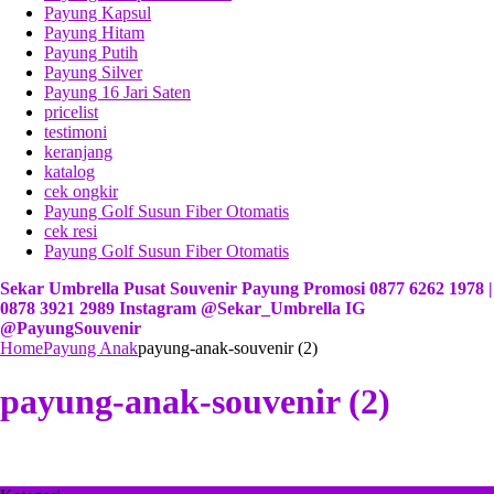
Payung Kapsul
Payung Hitam
Payung Putih
Payung Silver
Payung 16 Jari Saten
pricelist
testimoni
keranjang
katalog
cek ongkir
Payung Golf Susun Fiber Otomatis
cek resi
Payung Golf Susun Fiber Otomatis
Sekar Umbrella Pusat Souvenir Payung Promosi 0877 6262 1978 |
0878 3921 2989 Instagram @Sekar_Umbrella IG
@PayungSouvenir
Home
Payung Anak
payung-anak-souvenir (2)
payung-anak-souvenir (2)