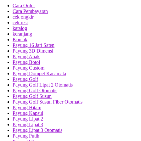
Cara Order
Cara Pembayaran
cek ongkir
cek resi
katalog
keranjang
Kontak
Payung 16 Jari Saten
Payung 3D Dimensi
Payung Anak
Payung Botol
Payung Custom
Payung Dompet Kacamata
Payung Golf
Payung Golf Lipat 2 Otomatis
Payung Golf Otomatis
Payung Golf Susun
Payung Golf Susun Fiber Otomatis
Payung Hitam
Payung Kapsul
Payung Lipat 2
Payung Lipat 3
Payung Lipat 3 Otomatis
Payung Putih