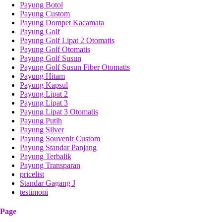
Payung Botol
Payung Custom
Payung Dompet Kacamata
Payung Golf
Payung Golf Lipat 2 Otomatis
Payung Golf Otomatis
Payung Golf Susun
Payung Golf Susun Fiber Otomatis
Payung Hitam
Payung Kapsul
Payung Lipat 2
Payung Lipat 3
Payung Lipat 3 Otomatis
Payung Putih
Payung Silver
Payung Souvenir Custom
Payung Standar Panjang
Payung Terbalik
Payung Transparan
pricelist
Standar Gagang J
testimoni
Page