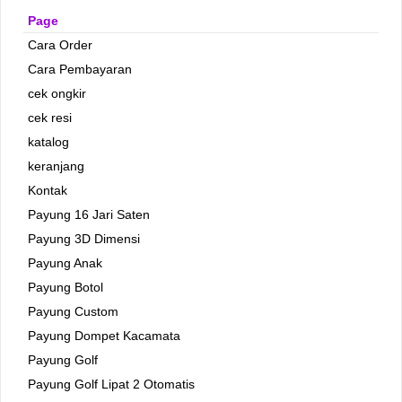
Page
Cara Order
Cara Pembayaran
cek ongkir
cek resi
katalog
keranjang
Kontak
Payung 16 Jari Saten
Payung 3D Dimensi
Payung Anak
Payung Botol
Payung Custom
Payung Dompet Kacamata
Payung Golf
Payung Golf Lipat 2 Otomatis