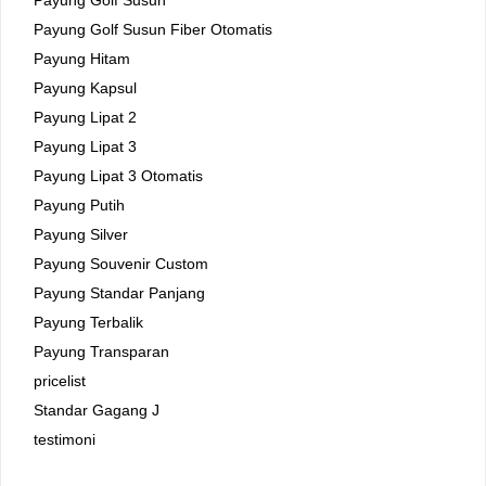
Payung Golf Susun
Payung Golf Susun Fiber Otomatis
Payung Hitam
Payung Kapsul
Payung Lipat 2
Payung Lipat 3
Payung Lipat 3 Otomatis
Payung Putih
Payung Silver
Payung Souvenir Custom
Payung Standar Panjang
Payung Terbalik
Payung Transparan
pricelist
Standar Gagang J
testimoni